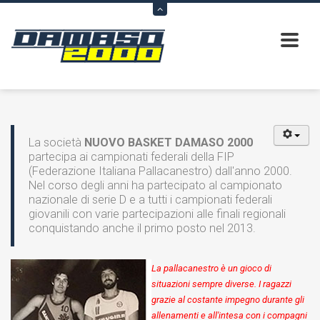
La società
NUOVO BASKET DAMASO 2000
partecipa ai campionati federali della FIP
(Federazione Italiana Pallacanestro) dall'anno 2000.
Nel corso degli anni ha partecipato al campionato
nazionale di serie D e a tutti i campionati federali
giovanili con varie partecipazioni alle finali regionali
conquistando anche il primo posto nel 2013.
La pallacanestro è un gioco di
situazioni sempre diverse. I ragazzi
grazie al costante impegno durante gli
allenamenti e all'intesa con i compagni