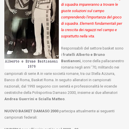
di squadra impareranno a trovare le
giuste soluzioni sul campo
comprendendo l'importanza del gioco
di squadra. Elementi fondamentali per
la crescita dei ragazzi nel campo e
soprattutto nella vita.
Responsabili del settore basket sono
i
fratelli Alberto e Bruno
Bastianoni
, icone della pallacanestro
romana negli anni '70, militando nei
campionati di serie A in varie società romane, tra cui Stella Azzurra,
Banco di Roma, Basket Roma. In seguito allenatori in campionati
nazionali, dal 1993 seguono con serietà e professionalità le vicende
cestistiche della Polisportiva Damaso 2000, insieme ai due allenatori
Andrea Guerrini e Scialla Matteo
.
NUOVO BASKET DAMASO 2000
partecipa attualmente ai seguenti
campionati federali: