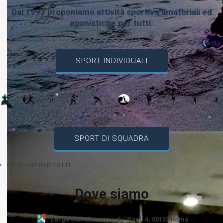
Dal 1993 proponiamo attività sportive amatoriali ed
agonistiche per tutti.
SPORT INDIVIDUALI
SPORT DI SQUADRA
LO SPORT PER TUTTI
Dove siamo
Largo San Vincenzo de' Paoli 4, 00152 Roma