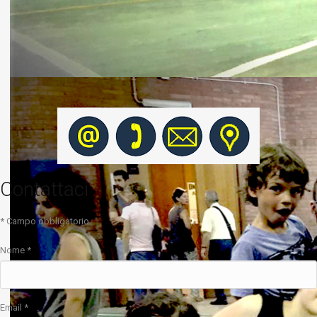
Contattaci
*
Campo obbligatorio
Nome
*
Email
*