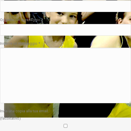
Oggetto del messaggio
*
Inserire un messaggio
*
Invia una copia alla tua email.
(facoltativo)