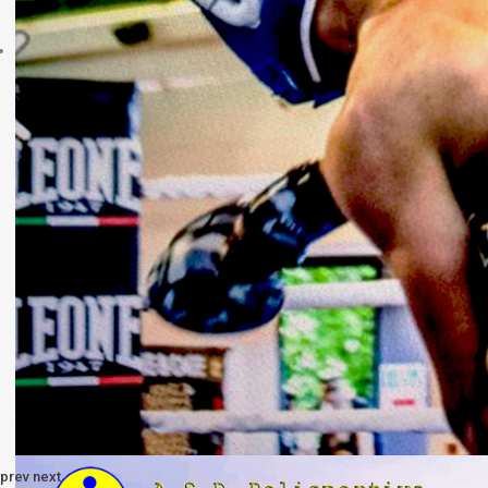
prev
next